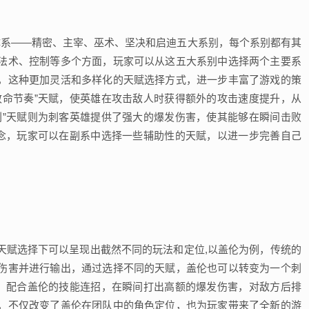
的天赋体系——精密、主宰、巫术、坚决和启迪五大系别，每个系别都有其
法术、控制等多个方面，玩家可以从这五大系别中选择两个主要系
，这种更加灵活和多样化的天赋选择方式，进一步丰富了游戏的策
致命节奏”天赋，使英雄在攻击敌人时获得额外的攻击速度提升，从
刑”天赋则为刺客英雄提供了强大的爆发伤害，使其能够在瞬间击败
概念，玩家可以在副系中选择一些辅助性的天赋，以进一步完善自己
天赋选择下可以呈现出截然不同的玩法和定位,以盖伦为例，传统的
伤害并进行输出，通过选择不同的天赋，盖伦也可以转变为一个刺
赋，配合盖伦的技能连招，在瞬间打出高额的爆发伤害，对敌方后排
，不仅改变了盖伦在团队中的角色定位，也为玩家带来了全新的游