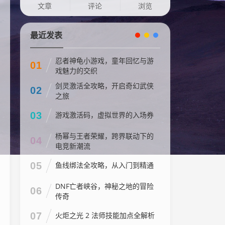
文章
评论
浏览
最近发表
忍者神龟小游戏，童年回忆与游
01
戏魅力的交织
剑灵激活全攻略，开启奇幻武侠
02
之旅
03
游戏激活码，虚拟世界的入场券
杨幂与王者荣耀，跨界联动下的
04
电竞新潮流
05
鱼线绑法全攻略，从入门到精通
DNF亡者峡谷，神秘之地的冒险
06
传奇
07
火炬之光 2 法师技能加点全解析