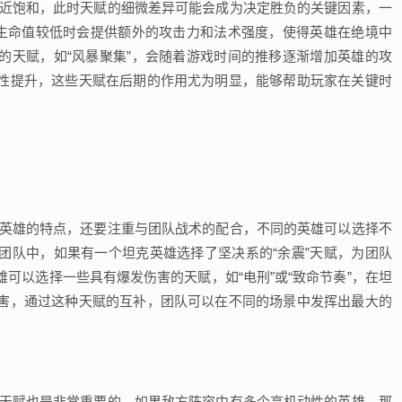
接近饱和，此时天赋的细微差异可能会成为决定胜负的关键因素，一
雄生命值较低时会提供额外的攻击力和法术强度，使得英雄在绝境中
的天赋，如“风暴聚集”，会随着游戏时间的推移逐渐增加英雄的攻
性提升，这些天赋在后期的作用尤为明显，能够帮助玩家在关键时
个英雄的特点，还要注重与团队战术的配合，不同的英雄可以选择不
团队中，如果有一个坦克英雄选择了坚决系的“余震”天赋，为团队
可以选择一些具有爆发伤害的天赋，如“电刑”或“致命节奏”，在坦
害，通过这种天赋的互补，团队可以在不同的场景中发挥出最大的
的天赋也是非常重要的，如果敌方阵容中有多个高机动性的英雄，那