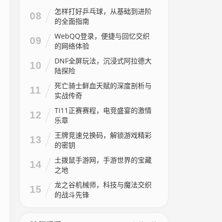
怎样打好乒乓球，从基础到进阶
08
的全面指南
WebQQ登录，便捷与回忆交织
09
的网络体验
DNF全屏玩法，沉浸式阿拉德大
10
陆探险
死亡骑士鲜血天赋的深度剖析与
11
实战传奇
TI11正赛赛程，电竞盛宴的激情
12
乐章
王牌竞速兑换码，解锁游戏精彩
13
的密钥
土拨鼠手游网，手游世界的宝藏
14
之地
龙之谷机械师，科技与魔法交织
15
的战斗先锋