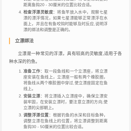
距离鱼钩20 - 30厘米的位置比较合适。
检查浮漂灵敏度
：将鱼竿放入水中，观察七星
漂的漂浮情况，如果七星漂能够正常漂浮在水
面上，并且在有鱼咬钩时能够及时反应,说明浮
漂的绑法和调整是正确的。
立漂绑法
立漂是一种常见的浮漂，具有较高的灵敏度,适用于各
种水深的钓鱼。
准备工作
：取一段鱼线和一个立漂座，将立漂
座安装在鱼线上，立漂座一般有两个橡胶圈，
将鱼线从两个橡胶圈中穿过,使立漂座固定在鱼
线上。
安装立漂
：将立漂插入立漂座中，确保立漂安
装牢固，在安装立漂时，要注意立漂的方向,使
立漂的尖部朝上。
调整浮漂位置
：根据钓鱼的水深和目标鱼种，
调整立漂在鱼线上的位置，将立漂调整到距离
鱼钩30 - 50厘米的位置比较合适。