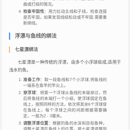
曲或打结的情况。
检查牢固性
：用力拉动主线和子线，检查连接
是否牢固，如果发现线结松动或不牢固,需要重
新绑线。
浮漂与鱼线的绑法
七星漂绑法
七星漂是一种传统的浮漂，由多个小浮球组成,适用于
浅水钓鱼。
准备工作
：取一段鱼线和7个小浮球,将鱼线的
一端系在鱼竿的竿尖上。
穿浮球
：将第一个浮球从鱼线的末端穿过，然
后将鱼线的末端打一个小结，使浮球固定在鱼
线上，按照同样的方法，依次将其余6个浮球穿
在鱼线上，每个浮球之间的间距根据需要确
定，一般为2 - 3厘米。
调整浮漂位置
：根据钓鱼的水深和目标鱼种，
调整七星漂在鱼线上的位置，将七星漂调整到