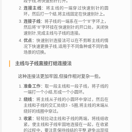
段子线,将快速别针打开。
连接主线
：将主线的一端穿过快速别针的圆
环，然后打一个结,将主线固定在快速别针上。
连接子线
：将子线的一端系在一个“8”字环上，
然后将“8”字环挂在快速别针的开口处，关闭快
速别针,完成主线与子线的连接。
优点
：快速别针连接法可以在不剪断主线的情
况下快速更换子线,适用于不同鱼种或不同钓鱼
场景的切换。
主线与子线直接打结连接法
这种连接法更加牢固,但操作相对复杂一些。
准备工作
：取一段主线和一段子线，将子线的
一端打一个小结,形成一个小圆环。
绕线
：将主线从子线的小圆环中穿过，然后在
主线和子线的交汇处绕3 - 5圈,将主线的末端从
绕好的线圈中穿过。
收紧
：轻轻拉动主线和子线的两端，将线结收
紧，使主线和子线牢固地连接在一起，在收紧
的过程中，要注意保持线结的平整,避免出现扭