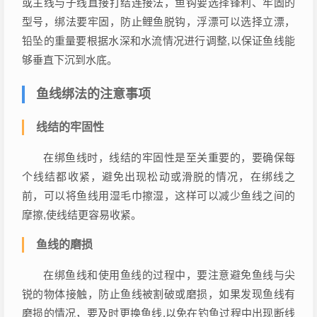
或主线与子线直接打结连接法，鱼钩要选择锋利、牢固的
型号，绑法要牢固，防止鲤鱼脱钩，浮漂可以选择立漂，
铅坠的重量要根据水深和水流情况进行调整,以保证鱼线能
够垂直下沉到水底。
鱼线绑法的注意事项
线结的牢固性
在绑鱼线时，线结的牢固性是至关重要的，要确保每
个线结都收紧，避免出现松动或滑脱的情况，在绑线之
前，可以将鱼线用湿毛巾擦湿，这样可以减少鱼线之间的
摩擦,使线结更容易收紧。
鱼线的磨损
在绑鱼线和使用鱼线的过程中，要注意避免鱼线与尖
锐的物体接触，防止鱼线被割破或磨损，如果发现鱼线有
磨损的情况，要及时更换鱼线,以免在钓鱼过程中出现断线