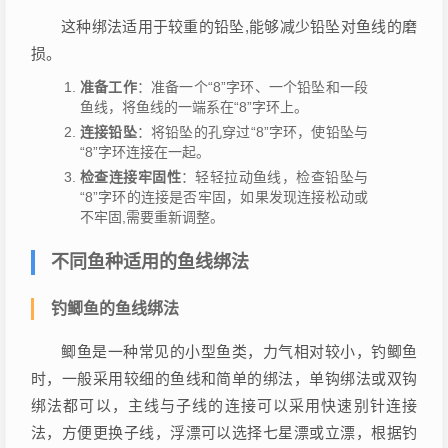
这种绑法适用于较重的铅坠,能够减少铅坠对鱼线的磨
损。
准备工作
：准备一个“8”字环、一个铅坠和一段
鱼线，将鱼线的一端系在“8”字环上。
连接铅坠
：将铅坠的孔穿过“8”字环，使铅坠与
“8”字环连接在一起。
检查连接牢固性
：轻轻拉动鱼线，检查铅坠与
“8”字环的连接是否牢固，如果发现连接松动或
不牢固,需要重新调整。
不同鱼种适用的鱼线绑法
钓鲫鱼的鱼线绑法
鲫鱼是一种常见的小型鱼类，力气相对较小，钓鲫鱼
时，一般采用较细的鱼线和简单的绑法，单钩绑法或双钩
绑法都可以，主线与子线的连接可以采用快速别针连接
法，方便更换子线，浮漂可以选择七星漂或立漂，根据钓