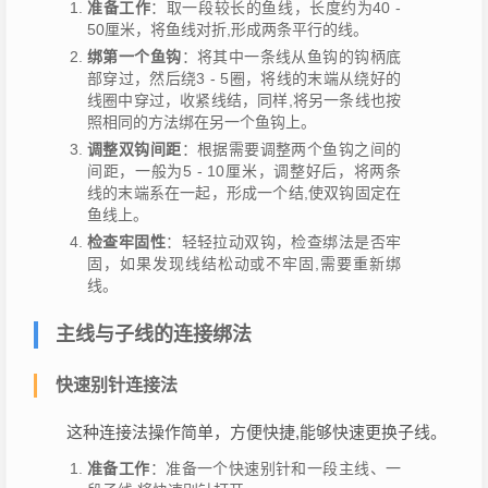
准备工作
：取一段较长的鱼线，长度约为40 -
50厘米，将鱼线对折,形成两条平行的线。
绑第一个鱼钩
：将其中一条线从鱼钩的钩柄底
部穿过，然后绕3 - 5圈，将线的末端从绕好的
线圈中穿过，收紧线结，同样,将另一条线也按
照相同的方法绑在另一个鱼钩上。
调整双钩间距
：根据需要调整两个鱼钩之间的
间距，一般为5 - 10厘米，调整好后，将两条
线的末端系在一起，形成一个结,使双钩固定在
鱼线上。
检查牢固性
：轻轻拉动双钩，检查绑法是否牢
固，如果发现线结松动或不牢固,需要重新绑
线。
主线与子线的连接绑法
快速别针连接法
这种连接法操作简单，方便快捷,能够快速更换子线。
准备工作
：准备一个快速别针和一段主线、一