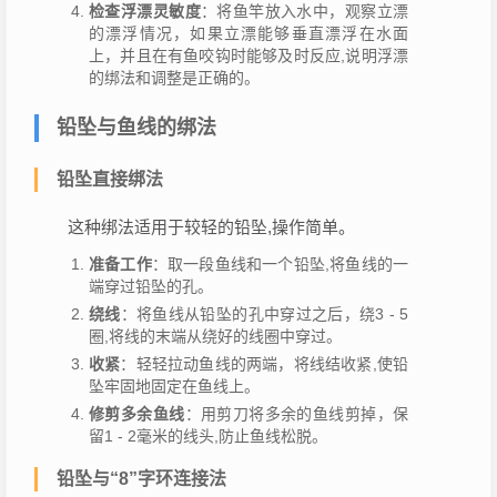
检查浮漂灵敏度
：将鱼竿放入水中，观察立漂
的漂浮情况，如果立漂能够垂直漂浮在水面
上，并且在有鱼咬钩时能够及时反应,说明浮漂
的绑法和调整是正确的。
铅坠与鱼线的绑法
铅坠直接绑法
这种绑法适用于较轻的铅坠,操作简单。
准备工作
：取一段鱼线和一个铅坠,将鱼线的一
端穿过铅坠的孔。
绕线
：将鱼线从铅坠的孔中穿过之后，绕3 - 5
圈,将线的末端从绕好的线圈中穿过。
收紧
：轻轻拉动鱼线的两端，将线结收紧,使铅
坠牢固地固定在鱼线上。
修剪多余鱼线
：用剪刀将多余的鱼线剪掉，保
留1 - 2毫米的线头,防止鱼线松脱。
铅坠与“8”字环连接法