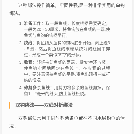
这种绑法操作简单，牢固性强,是一种非常实用的单钩
绑法。
准备工作
：取一段鱼线，长度根据需要确定，
一般为20 - 30厘米，将鱼钩放在鱼线的一端,使
鱼线与鱼钩的钩柄平行。
绕线
：将鱼线从鱼钩的钩柄底部开始，向上绕3
- 5圈，然后将鱼线的末端从绕好的线圈中穿
过，形成一个类似“8”字的形状。
收紧
：轻轻拉动鱼线的两端，将“8”字环收紧，
使鱼钩牢固地固定在鱼线上，在收紧的过程
中，要注意保持鱼线的平整,避免出现扭曲或打
结的情况。
修剪多余鱼线
：用剪刀将多余的鱼线剪掉，保
留1 - 2毫米的线头,防止鱼线松脱。
双钩绑法——双线对折绑法
双钩绑法常用于同时钓两条鱼或在不同水层钓鱼的情
况。