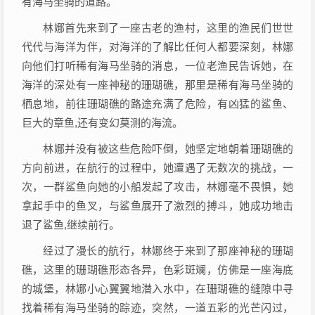
有海马坐骑的道路。
林娜首先来到了一座古老的渔村，这里的渔民们世世
代代与海洋为伴，对海洋的了解比任何人都要深刻，林娜
向他们打听稀有海马坐骑的消息，一位老渔民告诉她，在
海洋的深处有一座神秘的珊瑚礁，那里是稀有海马坐骑的
栖息地，前往珊瑚礁的路途充满了危险，有凶猛的鲨鱼、
巨大的章鱼,还有变幻莫测的海流。
林娜并没有被这些危险吓倒，她坚定地朝着珊瑚礁的
方向前进，在航行的过程中，她遭遇了无数次的挑战，一
次，一群鲨鱼向她的小船发起了攻击，林娜毫不畏惧，她
拿起手中的鱼叉，与鲨鱼展开了激烈的搏斗，她成功地击
退了鲨鱼,继续前行。
经过了漫长的航行，林娜终于来到了那座神秘的珊瑚
礁，这里的珊瑚礁形态各异，色彩斑斓，仿佛是一座海底
的城堡，林娜小心翼翼地潜入水中，在珊瑚礁的缝隙中寻
找着稀有海马坐骑的踪迹，突然，一道五彩的光芒闪过，