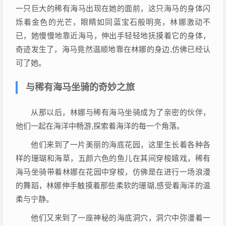
一只巨大的稀有海马出现在她的面前，这只海马的身体闪
烁着金色的光芒，眼睛如同蓝宝石般明亮，林娜激动不
已，她慢慢地靠近海马，伸出手轻轻地抚摸着它的身体，
奇迹发生了，海马竟然温顺地靠在林娜的身边,仿佛已经认
可了她。
与稀有海马坐骑的奇妙之旅
从那以后，林娜与稀有海马坐骑成为了亲密的伙伴，
他们一起在海洋中畅游,探索着海洋的每一个角落。
他们来到了一片美丽的海底花园，这里生长着各种各
样的珊瑚和海草，五颜六色的鱼儿在其间穿梭嬉戏，稀有
海马坐骑带着林娜在花园中穿梭，仿佛是在进行一场浪漫
的舞蹈，林娜伸手触摸着那些柔软的珊瑚,感受着海洋的温
柔与宁静。
他们又来到了一座神秘的海底洞穴，洞穴中弥漫着一